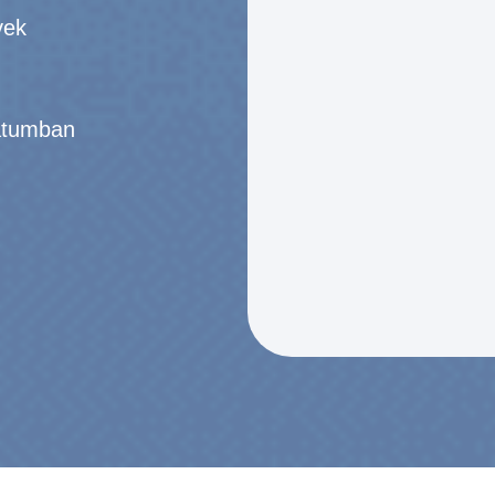
vek
átumban