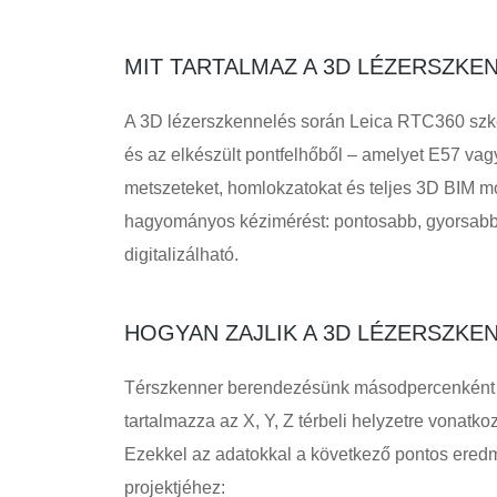
MIT TARTALMAZ A 3D LÉZERSZKE
A 3D lézerszkennelés során Leica RTC360 szke
és az elkészült pontfelhőből – amelyet E57 vag
metszeteket, homlokzatokat és teljes 3D BIM mod
hagyományos kézimérést: pontosabb, gyorsabb
digitalizálható.
HOGYAN ZAJLIK A 3D LÉZERSZKE
Térszkenner berendezésünk másodpercenként 1 
tartalmazza az X, Y, Z térbeli helyzetre vonatko
Ezekkel az adatokkal a következő pontos eredmé
projektjéhez: