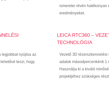
ismeretei révén hatékonyan é
eredményeket.
NNELÉSI
LEICA RTC360 – VEZ
TECHNOLÓGIA
a legjobbat nyújtsa az
Vezető 3D lézerszkennelési 
lehetővé teszi, hogy
adatok másodpercenkénti 1 mi
Használja ki a kiváló minő
projektjéhez szükséges rész