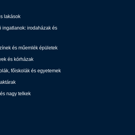
s lakások
 ingatlanok: irodaházak és
színek és műemlék épületek
yek és kórházak
olák, főiskolák és egyetemek
raktárak
és nagy telkek