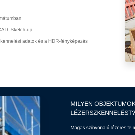
rmátumban.
 CAD, Sketch-up
 szkennelési adatok és a HDR-fényképezés
MILYEN OBJEKTUMOK
LÉZERSZKENNELÉST
Magas színvonalú lézeres fel