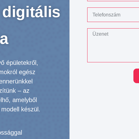
digitális
a
ő épületekről,
umokról egész
ennerünkkel
zítünk – az
lhő, amelyből
 modell készül.
ossággal