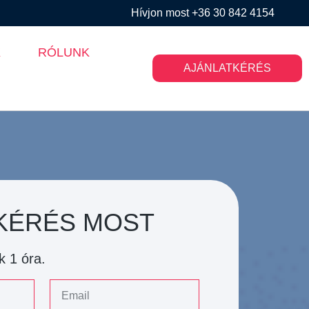
Hívjon most +36 30 842 4154
K
RÓLUNK
AJÁNLATKÉRÉS
KÉRÉS MOST
k 1 óra.