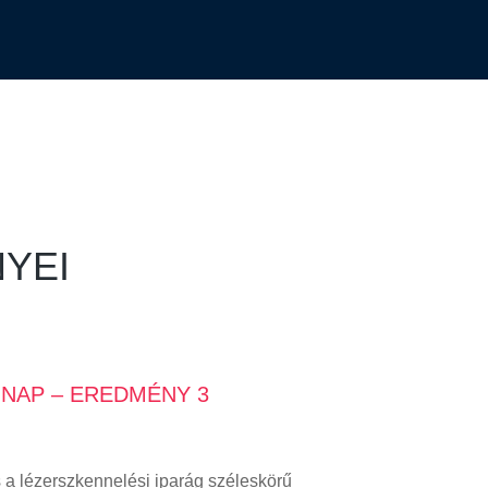
YEI
 NAP – EREDMÉNY 3
 a lézerszkennelési iparág széleskörű