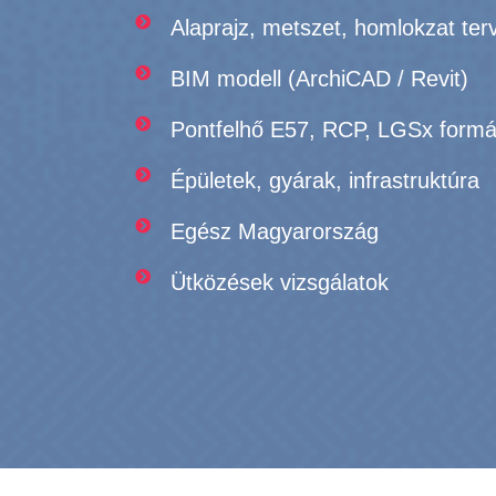
Alaprajz, metszet, homlokzat ter
BIM modell (ArchiCAD / Revit)
Pontfelhő E57, RCP, LGSx form
Épületek, gyárak, infrastruktúra
Egész Magyarország
Ütközések vizsgálatok