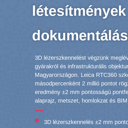
létesítmények 
dokumentálás
3D lézerszkennelést végzünk meglév
gyárakról és infrastrukturális objekt
Magyarországon. Leica RTC360 szk
másodpercenként 2 millió pontot rög
eredmény ±2 mm pontosságú pontfe
alaprajz, metszet, homlokzat és BIM
3D lézerszkennelés ±2 mm pont