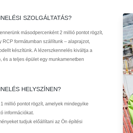
NNELÉSI SZOLGÁLTATÁS?
nnerünk másodpercenként 2 millió pontot rögzít,
y RCP formátumban szállítunk – alaprajzot,
ellt készítünk. A lézerszkennelés kiváltja a
, és a teljes épület egy munkamenetben
NNELÉS HELYSZÍNEN?
millió pontot rögzít, amelyek mindegyike
zó információkat.
nyeket tudjuk előállítani az Ön építési