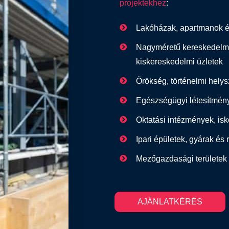
projektekhez
:
Lakóházak, apartmanok é
Nagyméretű kereskedelmi
kiskereskedelmi üzletek
Örökség, történelmi hely
Egészségügyi létesítmén
Oktatási intézmények, isk
Ipari épületek, gyárak és 
Mezőgazdasági területek 
AJÁNLATKÉRÉS