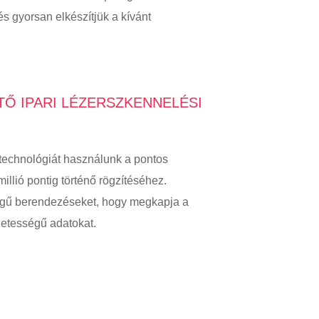
s gyorsan elkészítjük a kívánt
ETŐ IPARI LÉZERSZKENNELÉSI
technológiát használunk a pontos
llió pontig történő rögzítéséhez.
ségű berendezéseket, hogy megkapja a
letességű adatokat.