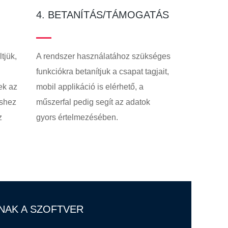
4. BETANÍTÁS/TÁMOGATÁS
A rendszer használatához szükséges
ltjük,
funkciókra betanítjuk a csapat tagjait,
mobil applikáció is elérhető, a
ek az
műszerfal pedig segít az adatok
éshez
gyors értelmezésében.
z
NAK A SZOFTVER