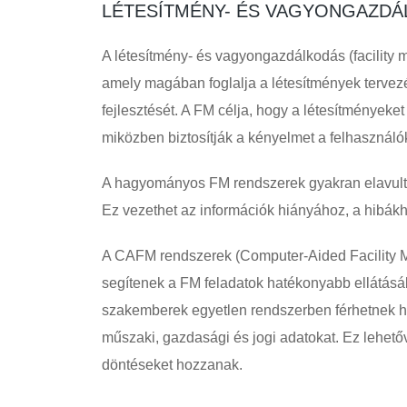
LÉTESÍTMÉNY- ÉS VAGYONGAZDÁL
A létesítmény- és vagyongazdálkodás (facility
amely magában foglalja a létesítmények tervezés
fejlesztését. A FM célja, hogy a létesítményeke
miközben biztosítják a kényelmet a felhasznál
A hagyományos FM rendszerek gyakran elavult 
Ez vezethet az információk hiányához, a hibák
A CAFM rendszerek (Computer-Aided Facility 
segítenek a FM feladatok hatékonyabb ellátás
szakemberek egyetlen rendszerben férhetnek h
műszaki, gazdasági és jogi adatokat. Ez lehető
döntéseket hozzanak.