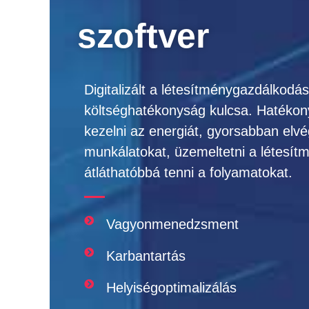
szoftver
Digitalizált a létesítménygazdálkodás
költséghatékonyság kulcsa. Hatékon
kezelni az energiát, gyorsabban elvég
munkálatokat, üzemeltetni a létesít
átláthatóbbá tenni a folyamatokat.
Vagyonmenedzsment
Karbantartás
Helyiségoptimalizálás