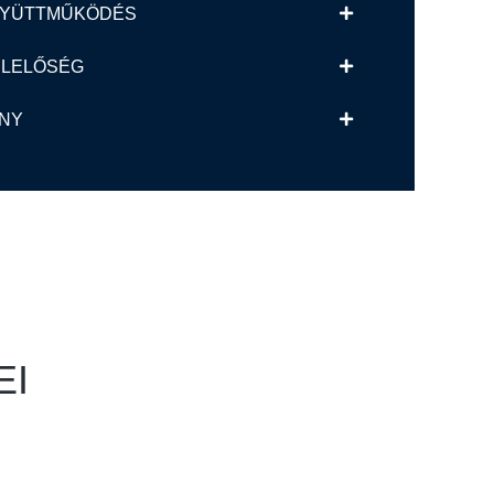
EGYÜTTMŰKÖDÉS
ELELŐSÉG
ÉNY
EI