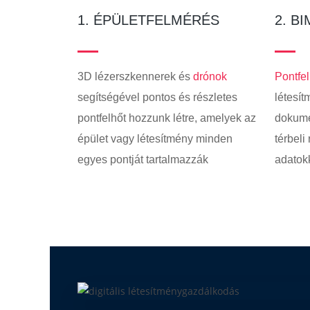
1. ÉPÜLETFELMÉRÉS
2. B
3D lézerszkennerek és
drónok
Pontfe
segítségével pontos és részletes
létesí
pontfelhőt hozzunk létre, amelyek az
dokume
épület vagy létesítmény minden
térbeli
egyes pontját tartalmazzák
adatokk