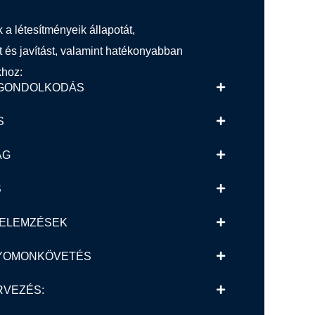
a létesítményeik állapotát,
t és javítást, valamint hatékonyabban
khoz:
 GONDOLKODÁS
S
ÁG
S
S ELEMZÉSEK
NYOMONKÖVETÉS
RVEZÉS: