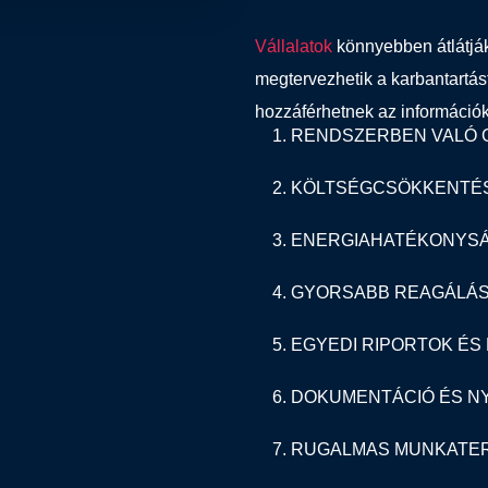
Vállalatok
könnyebben átlátják 
megtervezhetik a karbantartás
hozzáférhetnek az információ
1. RENDSZERBEN VALÓ
2. KÖLTSÉGCSÖKKENTÉ
3. ENERGIAHATÉKONYS
4. GYORSABB REAGÁLÁ
5. EGYEDI RIPORTOK É
6. DOKUMENTÁCIÓ ÉS 
7. RUGALMAS MUNKATE