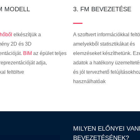
IM MODELL
3. FM BEVEZETÉSE
lhőből
elkészítjük a
A szoftvert információkkal feltö
tmény 2D és 3D
amelyekből statisztikákat és
ntációját.
BIM
az épület teljes
elemzéseket készíthetünk. Ez
 reprezentációját adja,
adatok a hatékony üzemeltet
al feltöltve
és jól tervezhető felújításokho
használhatóak
MILYEN ELŐNYEI VAN
BEVEZETÉSÉNEK?