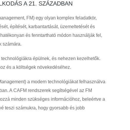
KODÁS A 21. SZÁZADBAN
 management, FM) egy olyan komplex feladatkör,
ét, építését, karbantartását, üzemeltetését és
t hatékonyan és fenntartható módon használják fel,
ók számára.
technológiákra épülnek, és nehezen kezelhetők.
hoz és a költségek növekedéséhez.
Management) a modern technológiákat felhasználva
ában. A CAFM rendszerek segítségével az FM
ozzá minden szükséges információhoz, beleértve a
vé teszi számukra, hogy gyorsabb és jobb