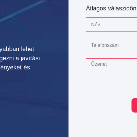
Átlagos válaszidőn
yabban lehet
ezni a javítási
ményeket és