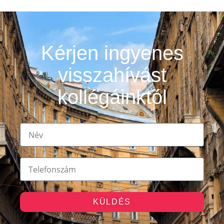
Kérjen ingyenes
visszahívást
kollégáinktól
KÜLDÉS