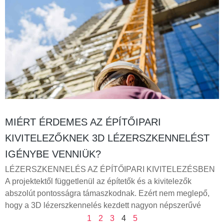
MIÉRT ÉRDEMES AZ ÉPÍTŐIPARI
KIVITELEZŐKNEK 3D LÉZERSZKENNELÉST
IGÉNYBE VENNIÜK?
LÉZERSZKENNELÉS AZ ÉPÍTŐIPARI KIVITELEZÉSBEN
A projektektől függetlenül az építetők és a kivitelezők
abszolút pontosságra támaszkodnak. Ezért nem meglepő,
hogy a 3D lézerszkennelés kezdett nagyon népszerűvé
1
2
3
4
5