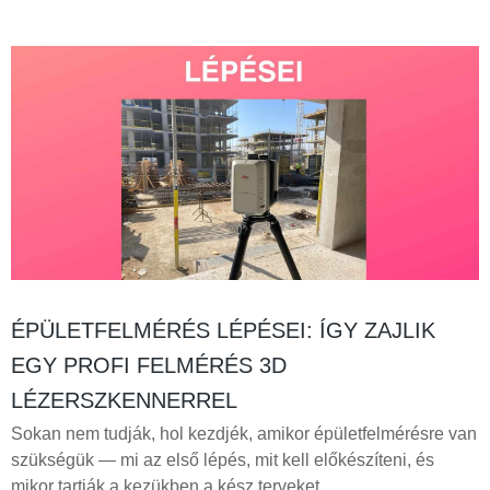
ÉPÜLETFELMÉRÉS LÉPÉSEI: ÍGY ZAJLIK
EGY PROFI FELMÉRÉS 3D
LÉZERSZKENNERREL
Sokan nem tudják, hol kezdjék, amikor épületfelmérésre van
szükségük — mi az első lépés, mit kell előkészíteni, és
mikor tartják a kezükben a kész terveket.