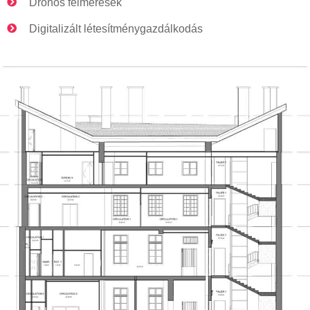
Drónos felmérések
Digitalizált létesítménygazdálkodás