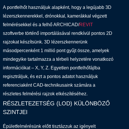
A pontfelhőt használjuk alapként, hogy a legújabb 3D
lézerszkennerekkel, drónokkal, kamerákkal végzett
felmérésekkel és a felhő ARCHICAD/
REVIT
szoftverbe történő importálásával rendkívül pontos 2D
rajzokat készítsünk. 3D lézerszkennerünk
másodpercenként 1 millió pont gyűjt össze, amelyek
mindegyike tartalmazza a térbeli helyzetére vonatkozó
információkat – X, Y, Z. Egyetlen pontfelhőfájlba
regisztráljuk, és ezt a pontos adatot használjuk
referenciaként CAD-technikusaink számára a
részletes felmérési rajzok elkészítéséhez.
RÉSZLETEZETSÉG (LOD) KÜLÖNBÖZŐ
SZINTJEI
Épületfelmérésünk előtt tisztázzuk az igényelt