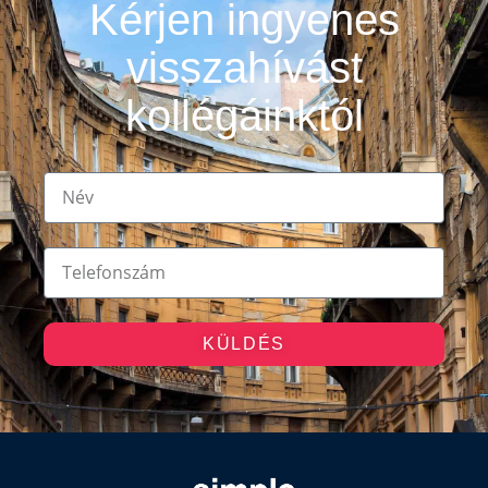
Kérjen ingyenes
visszahívást
kollégáinktól
KÜLDÉS