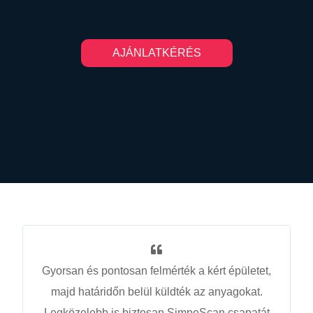
AJÁNLATKÉRÉS
Gyorsan és pontosan felmérték a kért épületet,
majd határidőn belül küldték az anyagokat.
Legközelebb is biztosan SimpeScan csapatát