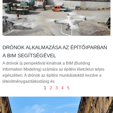
DRÓNOK ALKALMAZÁSA AZ ÉPÍTŐIPARBAN
A BIM SEGÍTSÉGÉVEL
A drónok új perspektívát kínálnak a BIM (Building
Information Modeling) számára az építési életciklus teljes
egészében. A drónok az építési munkálatoktól kezdve a
létesítménygazdálkodásig és
1
2
3
4
5