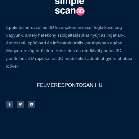
Épületfelméréssel és 3D lézerszkenneléssel foglalkozó cég
vagyunk, amely hatékony szolgáltatásokat nyújt az ingatlan-,
építészeti, építőipari és infrastrukturális iparágakban egész
Magyarország területén. Részletes és rendkívül pontos 3D
pontfelhőt, 2D rajzokat és 3D modelleket adunk át gyors átfutási
idővel
FELMERESPONTOSAN.HU