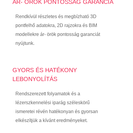
ÁR- ÖRÖK PONTOSSÁG GARANCIA
Rendkívül részletes és megbízható 3D
pontfelhő adatokra, 2D rajzokra és BIM
modellekre ár- örök pontosság garanciát
nyújtunk.
GYORS ÉS HATÉKONY
LEBONYOLÍTÁS
Rendszerezett folyamatok és a
lézerszkennelési iparág széleskörű
ismeretei révén hatékonyan és gyorsan
elkészítjük a kívánt eredményeket.