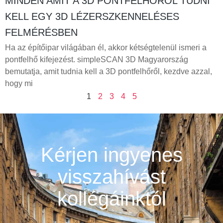
MINDEN AMIT A 3D PONTFELHŐRŐL TUDNI
KELL EGY 3D LÉZERSZKENNELÉSES
FELMÉRÉSBEN
Ha az építőipar világában él, akkor kétségtelenül ismeri a
pontfelhő kifejezést. simpleSCAN 3D Magyarország
bemutatja, amit tudnia kell a 3D pontfelhőről, kezdve azzal,
hogy mi
1
2
3
4
5
Kérjen ingyenes
visszahívást
kollégáinktól