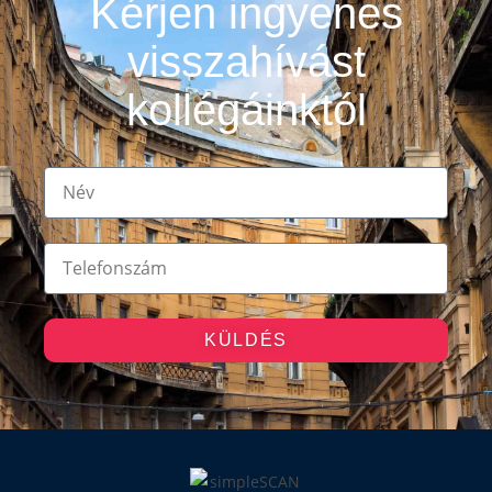
Kérjen ingyenes
visszahívást
kollégáinktól
KÜLDÉS