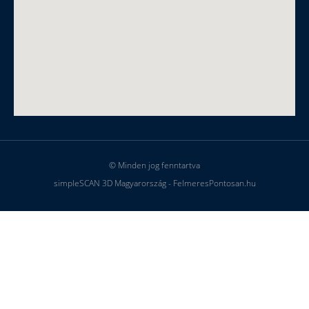
© Minden jog fenntartva
simpleSCAN 3D Magyarország - FelmeresPontosan.hu