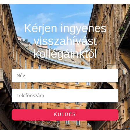
Kérjen ingyenes
visszahívást
kollégáinktól
KÜLDÉS