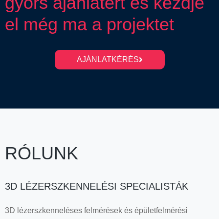
gyors ajánlatért és kezdje
el még ma a projektet
AJÁNLATKÉRÉS
RÓLUNK
3D LÉZERSZKENNELÉSI SPECIALISTÁK
3D lézerszkenneléses felmérések és épületfelmérési