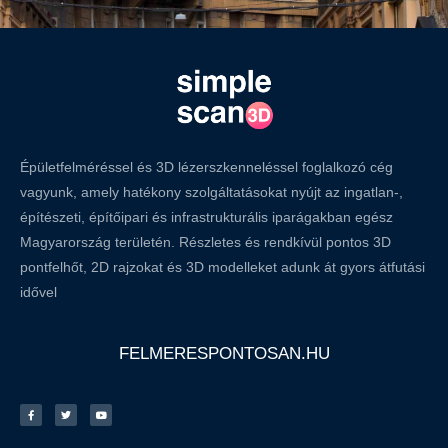
Épületfelméréssel és 3D lézerszkenneléssel foglalkozó cég
vagyunk, amely hatékony szolgáltatásokat nyújt az ingatlan-,
építészeti, építőipari és infrastrukturális iparágakban egész
Magyarország területén. Részletes és rendkívül pontos 3D
pontfelhőt, 2D rajzokat és 3D modelleket adunk át gyors átfutási
idővel
FELMERESPONTOSAN.HU