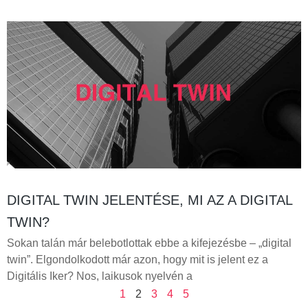
DIGITAL TWIN JELENTÉSE, MI AZ A DIGITAL
TWIN?
Sokan talán már belebotlottak ebbe a kifejezésbe – „digital
twin”. Elgondolkodott már azon, hogy mit is jelent ez a
Digitális Iker? Nos, laikusok nyelvén a
1
2
3
4
5