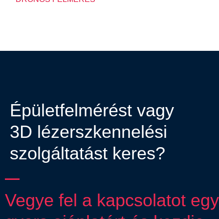
Épületfelmérést vagy
3D lézerszkennelési
szolgáltatást keres?
Vegye fel a kapcsolatot egy