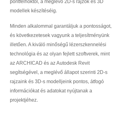
pontfelhőktől, a meglévő 2D-s rajzok és 3D
modellek készítéséig.
Minden alkalommal garantáljuk a pontosságot,
és következetesek vagyunk a teljesítményünk
illetően. A kiváló minőségű lézerszkennelési
technológia és az olyan fejlett szoftverek, mint
az ARCHICAD és az Autodesk Revit
segítségével, a meglévő állapot szerinti 2D-s
rajzaink és 3D-s modelljeink pontos, átfogó
információkat és adatokat nyújtanak a
projektjéhez.