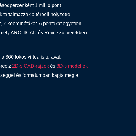
ásodpercenként 1 millió pont
k tartalmazzák a térbeli helyzetre
, Z koordinátákat. A pontokat egyetlen
, amely ARCHICAD és Revit szoftverekben
 a 360 fokos virtuális túraval.
precíz
2D-s CAD-rajzok
és
3D-s modellek
ességgel és formátumban kapja meg a