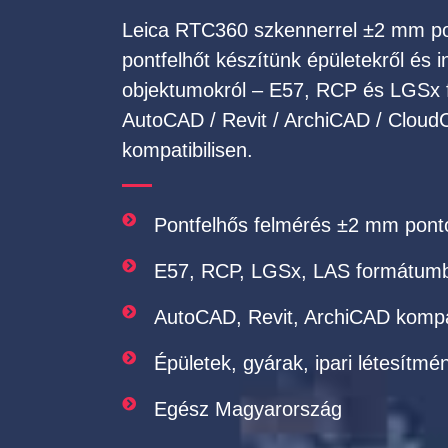
Leica RTC360 szkennerrel ±2 mm p
pontfelhőt készítünk épületekről és in
objektumokról – E57, RCP és LGSx
AutoCAD / Revit / ArchiCAD / Clou
kompatibilisen.
Pontfelhős felmérés ±2 mm pont
E57, RCP, LGSx, LAS formátum
AutoCAD, Revit, ArchiCAD kompat
Épületek, gyárak, ipari létesítmé
Egész Magyarország