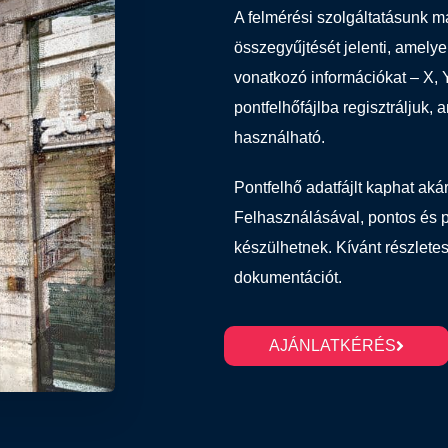
A felmérési szolgáltatásunk m
összegyűjtését jelenti, amelye
vonatkozó információkat – X, Y
pontfelhőfájlba regisztráljuk
használható.
Pontfelhő adatfájlt kaphat akár
Felhasználásával, pontos és 
készülhetnek. Kívánt részlet
dokumentációt.
AJÁNLATKÉRÉS