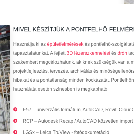
MIVEL KÉSZÍTJÜK A PONTFELHŐ FELMÉR
Használja ki az
épületfelmérések
és pontfelhő-szolgáltat
tapasztalatunkat. A fejlett
3D lézerszkennelési
és
drón
tec
szakembert megcélozhatunk, akiknek szükségük van a m
projektfejlesztés, tervezés, archiválás és minőségellenőrz
hibákat és a pontatlanság minden kockázatát. Pontfelhő
használata esetén színesben is megkapható.
E57 – univerzális formátum, AutoCAD, Revit, Cloud
RCP – Autodesk Recap / AutoCAD közvetlen import
LGSx – Leica TruView - fotódokumetáció