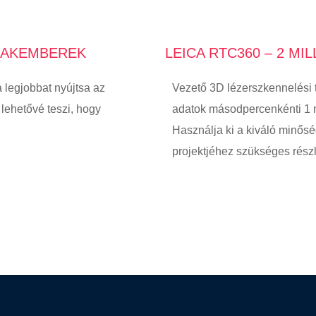
SZAKEMBEREK
LEICA RTC360 – 2 M
a legjobbat nyújtsa az
Vezető 3D lézerszkennelési 
lehetővé teszi, hogy
adatok másodpercenkénti 1 mi
Használja ki a kiváló minő
projektjéhez szükséges rész