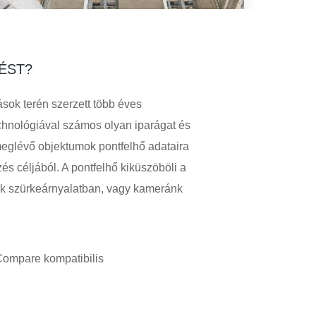
ÉST?
ások terén szerzett több éves
hnológiával számos olyan iparágat és
eglévő objektumok pontfelhő adataira
és céljából. A pontfelhő kiküszöböli a
nk szürkeárnyalatban, vagy kameránk
Compare kompatibilis