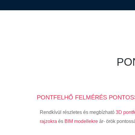
PO
PONTFELHŐ FELMÉRÉS PONTOS
Rendkívül részletes és megbízható
3D pontf
rajzokra
és
BIM modellekre
ár- örök pontoss