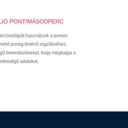
ILLIÓ PONT/MÁSODPERC
technológiát használunk a pontos
llió pontig történő rögzítéséhez.
ségű berendezéseket, hogy megkapja a
letességű adatokat.