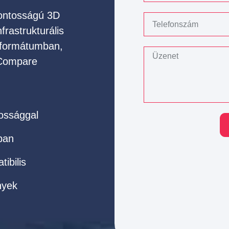
ontosságú 3D
frastrukturális
 formátumban,
dCompare
ossággal
ban
ibilis
nyek