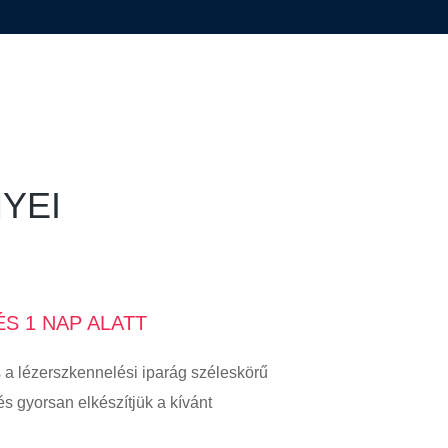
YEI
S 1 NAP ALATT
 a lézerszkennelési iparág széleskörű
s gyorsan elkészítjük a kívánt