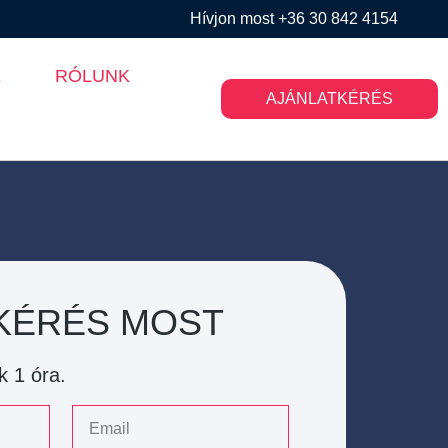
Hívjon most +36 30 842 4154
K
RÓLUNK
AJÁNLATKÉRÉS
KÉRÉS MOST
k 1 óra.