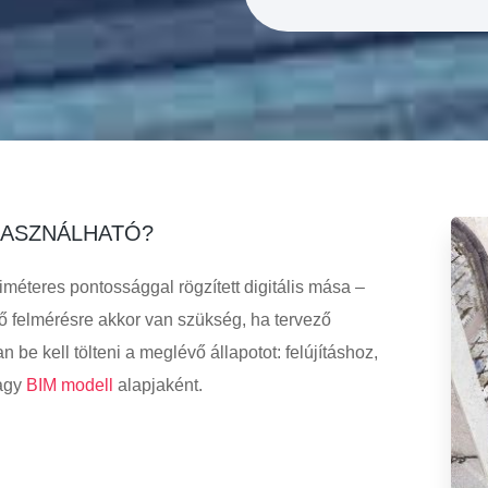
 HASZNÁLHATÓ?
iméteres pontossággal rögzített digitális mása –
hő felmérésre akkor van szükség, ha tervező
be kell tölteni a meglévő állapotot: felújításhoz,
agy
BIM modell
alapjaként.