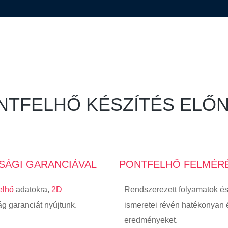
NTFELHŐ KÉSZÍTÉS ELŐN
SÁGI GARANCIÁVAL
PONTFELHŐ FELMÉRÉ
elhő
adatokra,
2D
Rendszerezett folyamatok és
ág garanciát nyújtunk.
ismeretei révén hatékonyan é
eredményeket.