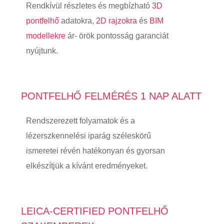
Rendkívül részletes és megbízható
3D
pontfelhő
adatokra,
2D rajzokra
és
BIM
modellekre
ár- örök pontosság garanciát
nyújtunk.
PONTFELHŐ FELMÉRÉS 1 NAP ALATT
Rendszerezett folyamatok és a
lézerszkennelési iparág széleskörű
ismeretei révén hatékonyan és gyorsan
elkészítjük a kívánt eredményeket.
LEICA-CERTIFIED PONTFELHŐ