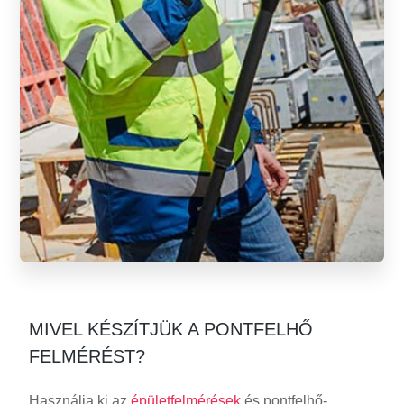
MIVEL KÉSZÍTJÜK A PONTFELHŐ
FELMÉRÉST?
Használja ki az
épületfelmérések
és pontfelhő-