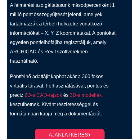
A felmérési szolgáltatásunk másodpercenként 1
millió pont összegyűjtését jelenti, amelyek
tartalmazzák a térbeli helyzetre vonatkozó
információkat – X, Y, Z koordinátákat. A pontokat
egyetlen pontfelhőfájlba regisztráljuk, amely
ARCHICAD és Revit szoftverekben
használható.
Pontfelhő adatfájlt kaphat akár a 360 fokos
virtuális túraval. Felhasználásával, pontos és
precíz
2D-s CAD-rajzok
és
3D-s modellek
készülhetnek. Kívánt részletességgel és
formátumban kapja meg a dokumentációt.
AJÁNLATKÉRÉS