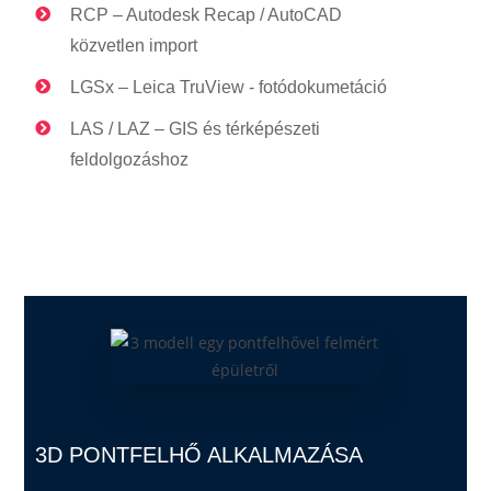
RCP – Autodesk Recap / AutoCAD
közvetlen import
LGSx – Leica TruView - fotódokumetáció
LAS / LAZ – GIS és térképészeti
feldolgozáshoz
3D PONTFELHŐ ALKALMAZÁSA