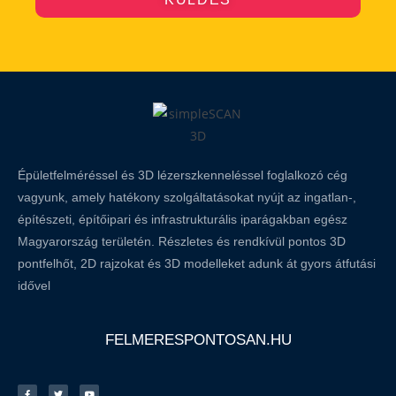
Épületfelméréssel és 3D lézerszkenneléssel foglalkozó cég
vagyunk, amely hatékony szolgáltatásokat nyújt az ingatlan-,
építészeti, építőipari és infrastrukturális iparágakban egész
Magyarország területén. Részletes és rendkívül pontos 3D
pontfelhőt, 2D rajzokat és 3D modelleket adunk át gyors átfutási
idővel
FELMERESPONTOSAN.HU