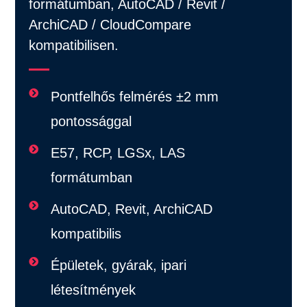
formátumban, AutoCAD / Revit /
ArchiCAD / CloudCompare
kompatibilisen.
Pontfelhős felmérés ±2 mm
pontossággal
E57, RCP, LGSx, LAS
formátumban
AutoCAD, Revit, ArchiCAD
kompatibilis
Épületek, gyárak, ipari
létesítmények