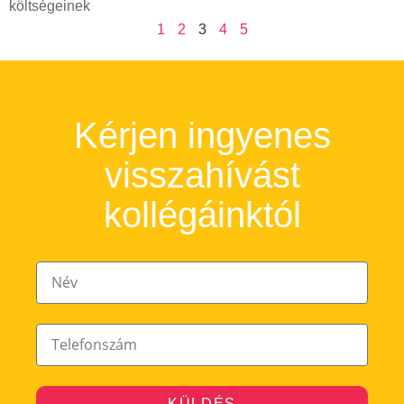
költségeinek
1
2
3
4
5
Kérjen ingyenes
visszahívást
kollégáinktól
KÜLDÉS