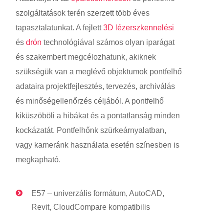
szolgáltatások terén szerzett több éves
tapasztalatunkat. A fejlett
3D lézerszkennelési
és
drón
technológiával számos olyan iparágat
és szakembert megcélozhatunk, akiknek
szükségük van a meglévő objektumok pontfelhő
adataira projektfejlesztés, tervezés, archiválás
és minőségellenőrzés céljából. A pontfelhő
kiküszöböli a hibákat és a pontatlanság minden
kockázatát. Pontfelhőnk szürkeárnyalatban,
vagy kameránk használata esetén színesben is
megkapható.
E57 – univerzális formátum, AutoCAD,
Revit, CloudCompare kompatibilis