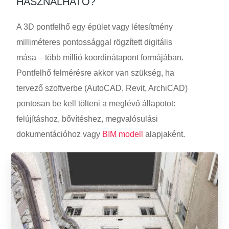
HASZNÁLHATÓ?
A 3D pontfelhő egy épület vagy létesítmény
milliméteres pontossággal rögzített digitális
mása – több millió koordinátapont formájában.
Pontfelhő felmérésre akkor van szükség, ha
tervező szoftverbe (AutoCAD, Revit, ArchiCAD)
pontosan be kell tölteni a meglévő állapotot:
felújításhoz, bővítéshez, megvalósulási
dokumentációhoz vagy
BIM modell
alapjaként.