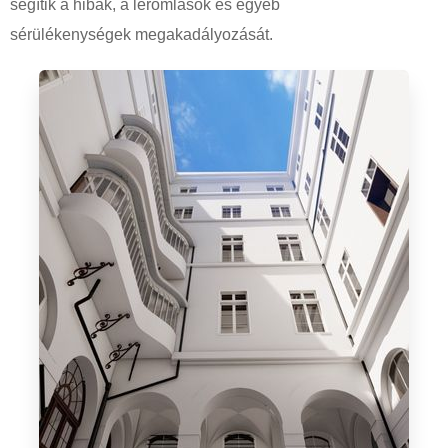
segítik a hibák, a leromlások és egyéb
sérülékenységek megakadályozását.