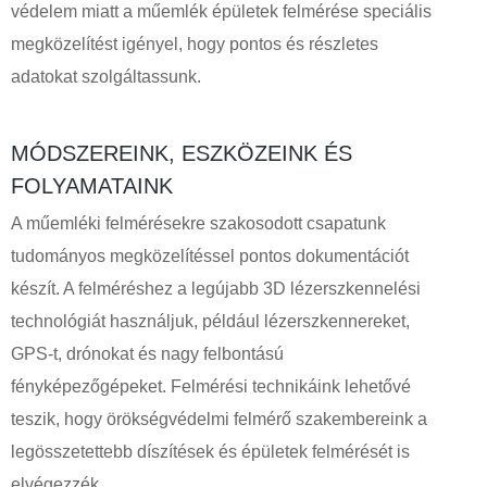
védelem miatt a műemlék épületek felmérése speciális
megközelítést igényel, hogy pontos és részletes
adatokat szolgáltassunk.
MÓDSZEREINK, ESZKÖZEINK ÉS
FOLYAMATAINK
A műemléki felmérésekre szakosodott csapatunk
tudományos megközelítéssel pontos dokumentációt
készít. A felméréshez a legújabb 3D lézerszkennelési
technológiát használjuk, például lézerszkennereket,
GPS-t, drónokat és nagy felbontású
fényképezőgépeket. Felmérési technikáink lehetővé
teszik, hogy örökségvédelmi felmérő szakembereink a
legösszetettebb díszítések és épületek felmérését is
elvégezzék.