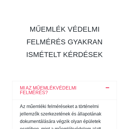
MŰEMLÉK VÉDELMI
FELMÉRÉS GYAKRAN
ISMÉTELT KÉRDÉSEK
MI AZ MŰEMLÉKVÉDELMI
FELMÉRÉS?
Az műemléki felméréseket a történelmi
jellemzők szerkezetének és állapotának
dokumentálására végzik olyan épületek
esetében, mint a műemlékvédelem alatt