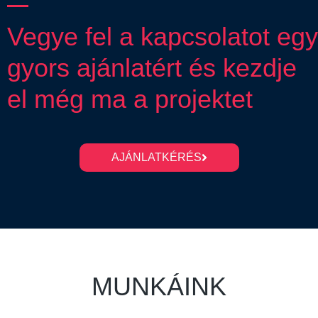
Vegye fel a kapcsolatot egy
gyors ajánlatért és kezdje
el még ma a projektet
AJÁNLATKÉRÉS
MUNKÁINK