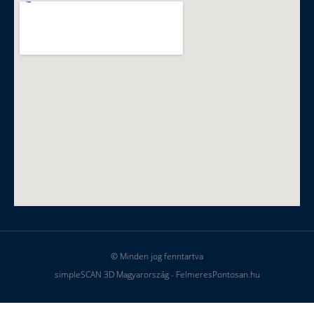
© Minden jog fenntartva
simpleSCAN 3D Magyarország - FelmeresPontosan.hu