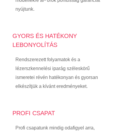
modellekre ár- örök pontosság garanciát
nyújtunk.
GYORS ÉS HATÉKONY
LEBONYOLÍTÁS
Rendszerezett folyamatok és a
lézerszkennelési iparág széleskörű
ismeretei révén hatékonyan és gyorsan
elkészítjük a kívánt eredményeket.
PROFI CSAPAT
Profi csapatunk mindig odafigyel arra,