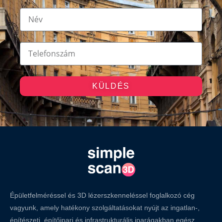
KÜLDÉS
Épületfelméréssel és 3D lézerszkenneléssel foglalkozó cég
vagyunk, amely hatékony szolgáltatásokat nyújt az ingatlan-,
építészeti, építőipari és infrastrukturális iparágakban egész