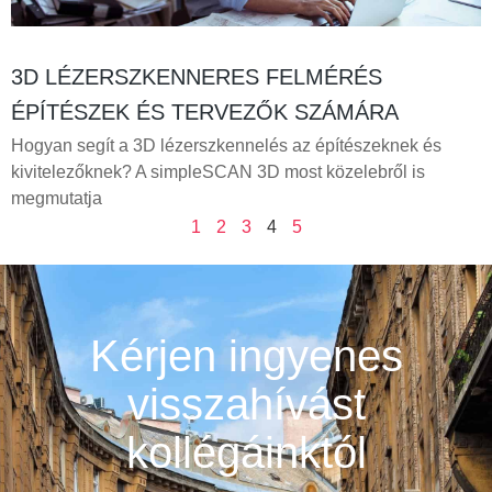
3D LÉZERSZKENNERES FELMÉRÉS
ÉPÍTÉSZEK ÉS TERVEZŐK SZÁMÁRA
Hogyan segít a 3D lézerszkennelés az építészeknek és
kivitelezőknek? A simpleSCAN 3D most közelebről is
megmutatja
1
2
3
4
5
Kérjen ingyenes
visszahívást
kollégáinktól