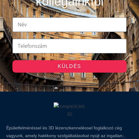
kollégáinktól
KÜLDÉS
Épületfelméréssel és 3D lézerszkenneléssel foglalkozó cég
vagyunk, amely hatékony szolgáltatásokat nyújt az ingatlan-,