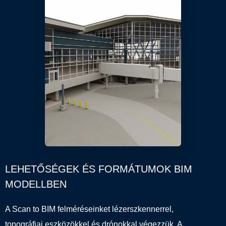
LEHETŐSÉGEK ÉS FORMÁTUMOK BIM
MODELLBEN
A Scan to BIM felméréseinket lézerszkennerrel,
topográfiai eszközökkel és drónokkal végezzük. A