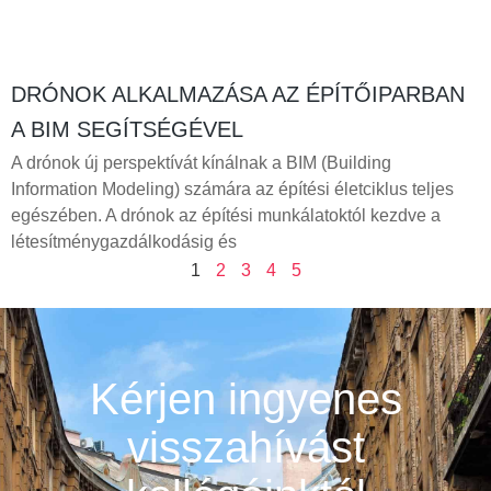
DRÓNOK ALKALMAZÁSA AZ ÉPÍTŐIPARBAN
A BIM SEGÍTSÉGÉVEL
A drónok új perspektívát kínálnak a BIM (Building
Information Modeling) számára az építési életciklus teljes
egészében. A drónok az építési munkálatoktól kezdve a
létesítménygazdálkodásig és
1
2
3
4
5
Kérjen ingyenes
visszahívást