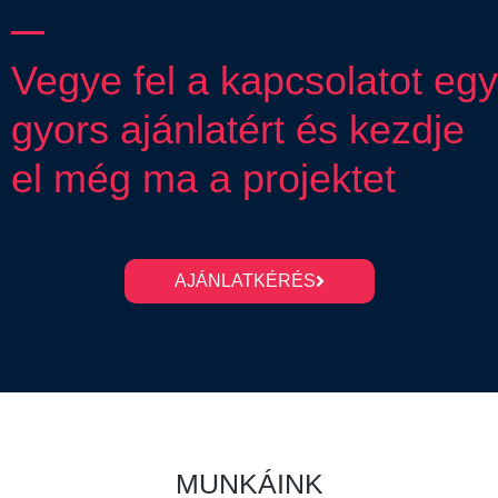
Vegye fel a kapcsolatot egy
gyors ajánlatért és kezdje
el még ma a projektet
AJÁNLATKÉRÉS
MUNKÁINK